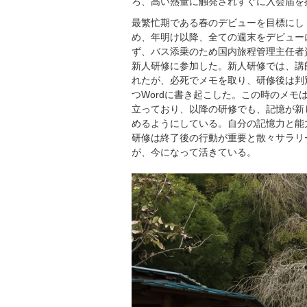
ろ、高い熱量に触発されすぐに入会届を
最繁忙期である春のデビューを目標にし
め、年明け以降、全ての週末をデビュー
ず、バス添乗のため国内旅程管理主任者
新人研修に参加した。新人研修では、講
れたが、必死でメモを取り、研修後は判
つWordに書き起こした。この時のメモ
立っており、以降の研修でも、記憶が新
めるようにしている。自分の記憶力と能
研修は終了後の行動が重要と散々サラリ
が、今になって活きている。