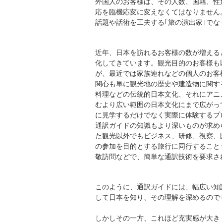
外国人のお客様は、その人数、国籍、性
応を臨機応変に変えなくてはなりません
話題や話術を工夫する｢旅の演出家｣で
近年、日本を訪れるお客様の数が増える
化してきています。観光目的のお客様も
が、最近では家族連れなどの個人のお客
関心も単に観光地の歴史や建造物に関す
料理などの伝統的日本文化、それにアニ
むより広い範囲の日本文化にまで広がっ
に見学するだけでなく実際に体験するプ
通訳ガイドの知識もより深いものが求め
た観光以外でもビジネス、研修、視察、
の参加を目的とする旅行に同行すること
敬訪問などで、簡単な通訳技術を要求さ
このように、通訳ガイドには、幅広い知
して日本を知り、その理解を深めるので
しかしその一方、これほど充実感が大き