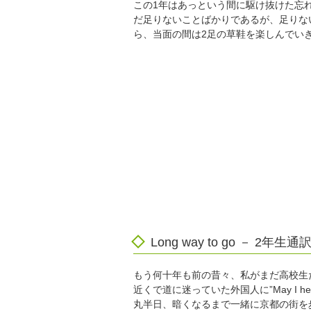
この1年はあっという間に駆け抜けた忘
だ足りないことばかりであるが、足りな
ら、当面の間は2足の草鞋を楽しんでい
Long way to go － 
もう何十年も前の昔々、私がまだ高校生
近くで道に迷っていた外国人に”May I he
丸半日、暗くなるまで一緒に京都の街を