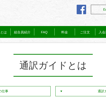
E
ドとは
組合員紹介
FAQ
料金
ご注文
入会
通訳ガイドとは
の仕事
通訳