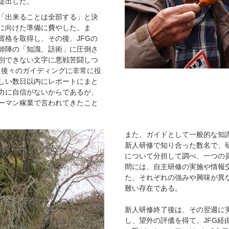
提出した。
「出来ることは全部する」と決
に向けた準備に費やした。ま
資格を取得し、その後、JFGの
師陣の「知識、話術」に圧倒さ
別できない文字に悪戦苦闘しつ
は後々のガイディングに非常に役
しい数日以内にレポートにまと
力に自信がないからであるが、
ーマン稼業で言われてきたこと
また、ガイドとして一般的な知
新人研修で知り合った数名で、
について分担して調べ、一つの
間には、自主研修の実施や情報
た、それぞれの強みや興味が異
難い存在である。
新人研修終了後は、その翌週に実
し、望外の評価を得て、JFG経