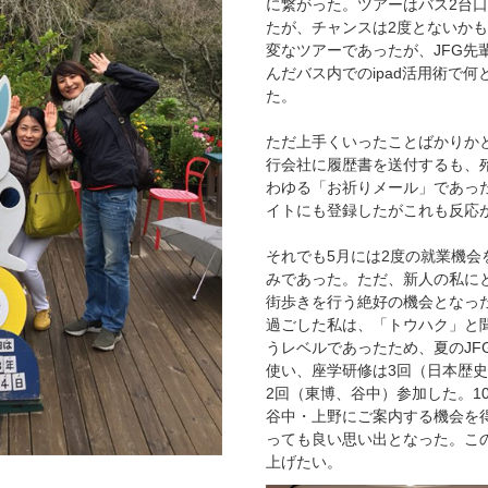
に繋がった。ツアーはバス2台
たが、チャンスは2度とないか
変なツアーであったが、JFG先
んだバス内でのipad活用術で
た。
ただ上手くいったことばかりか
行会社に履歴書を送付するも、
わゆる「お祈りメール」であっ
イトにも登録したがこれも反応
それでも5月には2度の就業機会
みであった。ただ、新人の私に
街歩きを行う絶好の機会となっ
過ごした私は、「トウハク」と
うレベルであったため、夏のJF
使い、座学研修は3回（日本歴
2回（東博、谷中）参加した。1
谷中・上野にご案内する機会を
っても良い思い出となった。こ
上げたい。