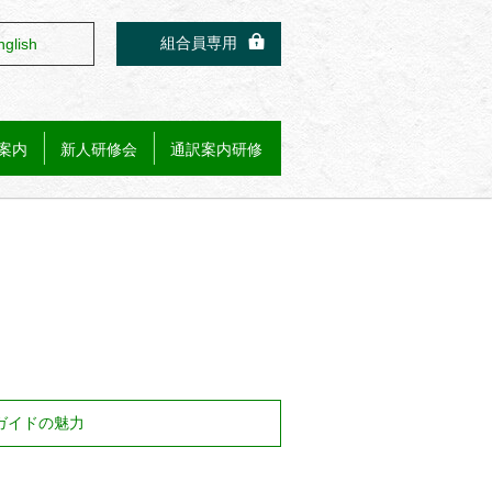
組合員専用
nglish
案内
新人研修会
通訳案内研修
ガイドの魅力