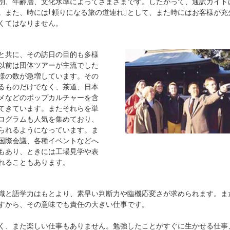
別、年齢層、文化水準によってさまざまです。したがって、通訳ガイド
。また、時には｢頼りになる旅の道連れ｣として、また時にはお客様が充
なくてはなりません。
と共に、その訪日の目的も多様
以前は団体ツアーが主流でした
様の数が急増しています。その
るものだけでなく、茶道、日本
メなどのポップカルチャーを含
てきています。またそれらを単
ログラムも人気を集めており、
られるようになっています。ま
国際会議、各種イベントなどへ
もあり、ときには工場見学や表
れることもあります。
識と語学力はもとより、素早い判断力や臨機応変さが求められます。ま
すから、その意味でも責任の大きい仕事です。
く、また楽しい仕事もありません。勉強したことがすぐに生かせる仕事