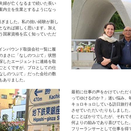
夫婦が亡くなるまで続いた長い
案内士を生業とするようになっ
過ぎました。私の拙い経験が新し
となれば嬉しく思います。加え
う国家資格を広く知っていただ
たインバウンド取扱会社一覧に履
のまさに「なしのつぶて」状態
探したエージェントに連絡を取
ごとくですが、プロとしての仕
なしのつぶて」だった会社の数
もありました。
最初に仕事の声をかけていただ
ってゆけるのか？」迷い悩み、
キョロキョロしている訪日旅行
させていただいたりもしました
むことばかりでしたが、それで
何よりの励みであり喜びでした
フリーランサーとして仕事を得