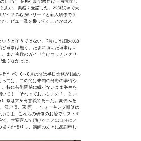
口の1台で、業務打診の際には一瞬躊躇し
もと思い、業務を受諾した。不測続きで大
輩ガイドの心強いリードと新人研修で学
何とかデビュー戦を乗り切ることが出来
というとそうではない。2月には複数の旅
殆ど返事は無く、たまに頂いた返事はい
た。また複数のガイド向けマッチングサ
が全くなかった。
を得たが、6～8月の間は半日業務が1回の
とっては、この間は未知の分野の学習や
た。特に芸術関係に縁がないまま半生を
聞いても「それっておいしいの？」とい
G研修は大変有意義であった。夏休みを
史、江戸博、東博）、ウォーキング研修は
0月には、これらの研修のお蔭でゲストを
得て、大変喜んで頂けたことは自分にと
の場をお借りし、講師の方々に感謝申し