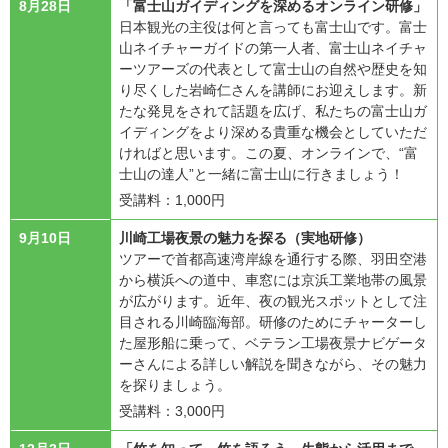
8月28日
「富士山ガイディングを深めるオンライン研修」
日本観光の主役は何と言っても富士山です。富士
山ネイチャーガイドの第一人者、富士山ネイチャ
ーツアーズの代表として富士山の自然や歴史を知
り尽くした岩崎仁さんを講師にお迎えします。新
たな発見をされて話題を広げ、私たちの富士山ガ
イディングをより深める貴重な機会としていただ
ければと思います。この夏、オンラインで、“富
士山の達人”と一緒に富士山に行きましょう！
受講料：1,000円
9月10日
川崎工場夜景の魅力を探る（実地研修）
ツアーで首都高速湾岸線を通行する際、羽田空港
から横浜への道中、車窓には京浜工業地帯の風景
が広がります。近年、夜の観光スポットとして注
目される川崎臨海部。研修のためにチャーターし
た屋形船に乗って、ベテラン工場夜景ナビゲータ
ーさんによる詳しい解説を聞きながら、その魅力
を探りましょう。
受講料：3,000円