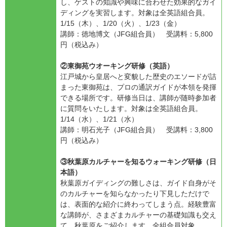
し、ゲストの知識や興味に合わせた効果的なガイ
ディングを実習します。対象は全英語組合員。
1/15（木）、1/20（火）、1/23（金）
講師：徳地博文（JFG組合員） 受講料：5,800
円（税込み）
②東御苑ウオーキング研修（英語）
江戸城から皇居へと変貌した歴史のエソードが詰
まった東御苑は、プロの通訳ガイドが本領を発揮
できる場所です。研修当日は、講師が随時参加者
に質問をいたします。対象は全英語組合員。
1/14（水）、1/21（水）
講師：明石光子（JFG組合員） 受講料：3,800
円（税込み）
③秋葉原カルチャーを知るウォーキング研修（日
本語）
秋葉原ガイディングの難しさは、ガイド自身がそ
のカルチャーを知らなかったり下見しただけで
は、表面的な紹介に終わってしまう点。経験豊富
な講師が、さまざまカルチャーの基礎知識も交え
て、秋葉原をご紹介します。全組合員対象。