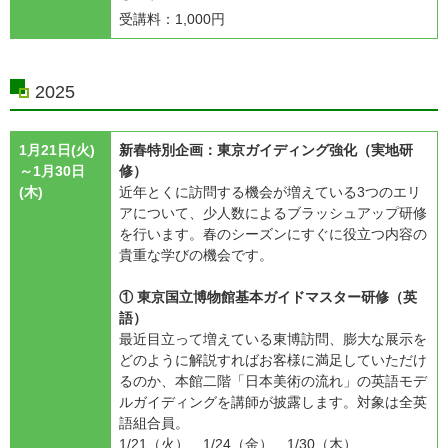
受講料：1,000円
2025
1月21日(火)
新春特別企画：東京ガイディング強化（実地研
～1月30日
修）
(木)
近年とくに訪問する機会が増えている3つのエリ
アについて、少人数によるブラッシュアップ研修
を行います。春のシーズンにすぐに役立つ内容の
貴重な学びの機会です。
① 東京国立博物館基本ガイドマスター研修（英
語）
最近目立って増えている東博訪問、膨大な展示を
どのように解説すればお客様に満足していただけ
るのか、本館二階「日本美術の流れ」の英語モデ
ルガイディングを講師が披露します。対象は全英
語組合員。
1/21（火）、1/24（金）、1/30（木）