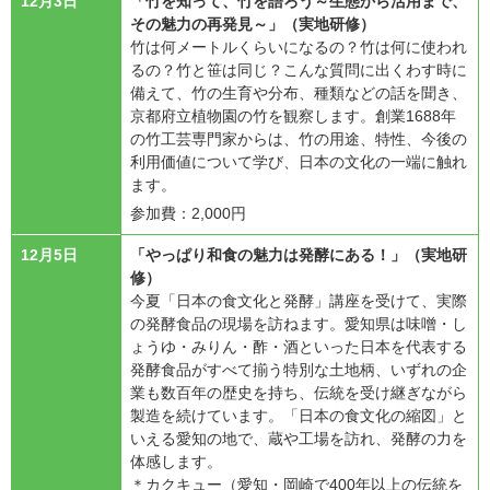
12月3日
「竹を知って、竹を語ろう～生態から活用まで、
その魅力の再発見～」（実地研修）
竹は何メートルくらいになるの？竹は何に使われ
るの？竹と笹は同じ？こんな質問に出くわす時に
備えて、竹の生育や分布、種類などの話を聞き、
京都府立植物園の竹を観察します。創業1688年
の竹工芸専門家からは、竹の用途、特性、今後の
利用価値について学び、日本の文化の一端に触れ
ます。
参加費：2,000円
12月5日
「やっぱり和食の魅力は発酵にある！」（実地研
修）
今夏「日本の食文化と発酵」講座を受けて、実際
の発酵食品の現場を訪ねます。愛知県は味噌・し
ょうゆ・みりん・酢・酒といった日本を代表する
発酵食品がすべて揃う特別な土地柄、いずれの企
業も数百年の歴史を持ち、伝統を受け継ぎながら
製造を続けています。「日本の食文化の縮図」と
いえる愛知の地で、蔵や工場を訪れ、発酵の力を
体感します。
＊カクキュー（愛知・岡崎で400年以上の伝統を