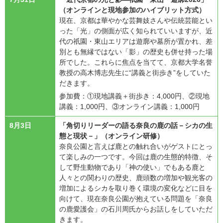
（オンラインと現地参加のハイブリット方式）
現在、京都は華やかな芸舞妓さんや伝統芸能とい
った「光」の側面が広く知られていいますが、近
代の祇園・東山エリアは遊廓や墓所が置かれ、差
別とも無縁ではない「影」の歴史も併せ持った場
所でした。これらに焦点を当てて、京都大学名誉
教授の高木博志先生に“講義と街歩き”をしていた
だきます。
参加費：①現地講義＋街歩き：4,000円、②現地
講義：1,000円、③オンライン講義：1,000円
8月3日
「角切りリーダーの語る奈良の鹿の話－シカの生
態と現状－」（オンライン研修）
奈良公園と言えば鹿との触れ合いがゲストにとっ
て楽しみの一つです。今回は鹿の生態的特徴、そ
して野生動物であり「神の使い」でもある鹿と
人々との関わりの歴史、鹿頭数の増加や観光客の
増加によるシカを取り巻く環境の変化などに目を
向けて、現在奈良公園が抱えている問題を「奈良
の鹿愛護会」の石川周氏からお話しをしていただ
きます。