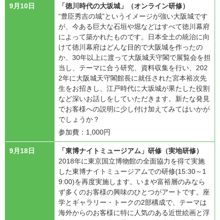
9月10日
「徳川時代の大坂城」（オンライン研修）
“豊臣秀吉の城”というイメージが強い大阪城です
が、今ある巨大な石垣や堀などはすべて徳川幕府
によって築かれたものです。日本全土の統治に向
けて徳川幕府はどんな目的で大阪城を作ったの
か、30年以上に渡って大阪城天守閣で展覧会を担
当し、テーマに合う研究、資料収集を行い、202
2年に大阪城天守閣館長に就任された宮本裕次先
生をお招きし、江戸時代に大坂城が果たした役割
など深いお話しをしていただきます。新たな発見
でお客様への説明に少し付け加えてみてはいかが
でしょうか？
参加費：1,000円
9月18日
「東博ナイトミュージアム」研修（実地研修）
2018年に東京国立博物館の全面協力を得て実施
した東博ナイトミュージアムでの研修(15:30～1
9:00)を再度実施します。いまや富裕層のみなら
ず多くのお客様の興味のひとつがアートです。座
学とギャラリー・トークの2部構成で、テーマは
海外からのお客様に特に人気のある近世絵画と浮