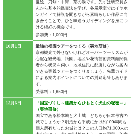
世絵、刀剣・甲冑、茶の湯です。先ずは研究員さ
んから基本的鑑賞法を学び、各展示室ではイヤホ
ンガイドで解説を聞きながら素晴らしい作品に向
き合うことで、ひと味違うガイディングを身につ
ける絶好の機会です。
参加費：1,000円
10月1日
最強の祇園ツアーをつくる（実地研修）
京都観光で外せないけれどオーバーツーリズムが
心配な観光地、祇園。地区や花街芸術資料館関係
者から状況を伺い、地域住民に配慮しながら案内
できる実践ツアーをつくりましょう。先輩ガイド
による案内ポイントについての質疑応答もありま
す。
受講料：1,650円
12月6日
「国宝づくし～建築からひもとく犬山の秘密～」
（実地研修）
国宝である松本城と犬山城、どちらが日本最古の
城でしょうか？明治から平成にかけ約100年間も
個人所有だったお城とは？この人口約71,000人の