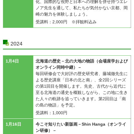
化、国際的な視野と日本への理解を併せ持つエレ
ノア先生を通して、私たちが気付かない京都、岡
崎の魅力を体験しましょう。
受講料：2,000円 ※拝観料込み
2024
1月4日
北海道の歴史－北の大地の物語（会場座学および
オンライン同時中継）－
毎回研修会で大好評の歴史研究者、藤城徹先生に
よる歴史講座「日本の北と南」、全2回シリーズ
の第1回目を開催します。先史、古代から近代に
至る北海道の通史を概観しながら、この地に生き
た人々の軌跡を追っていきます。第2回目は「南
の島の物語」を予定。
受講料：1,000円
1月16日
今こそ知りたい新版画－Shin Hanga（オンライ
ン研修）－