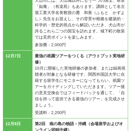
犬山市には、犬山城以外にもう一つの国宝、茶室
「如庵」（有楽苑）もあります。講師として名古
屋工業大学名誉教授の麓 和善（ふもと かずよ
し）先生をお迎えし、その背景や根拠を建築的・
科学的・歴史的視点から解説いただき、犬山市が
誇るこれら二つの国宝を訪れます。城下町の散策
では見所ポイントを楽しみます。
参加費：2,000円
12月7日
最強の祇園ツアーをつくる（アウトプット実地研
修）
10月に開催した実地研修の参加者、または録画視
聴者が対象となる研修です。関西外国語大学に在
籍する留学生にモニターになってもらい、祇園ツ
アーをガイディングしていただきます。ツアー後
の意見交換会ではフィードバックを通して、「自
信を持って提供できる最強のツアー」を完成させ
ましょう。
受講料：2,200円
12月8日
第2回 南の島の物語－沖縄（会場座学およびオ
ンライン同時中継）