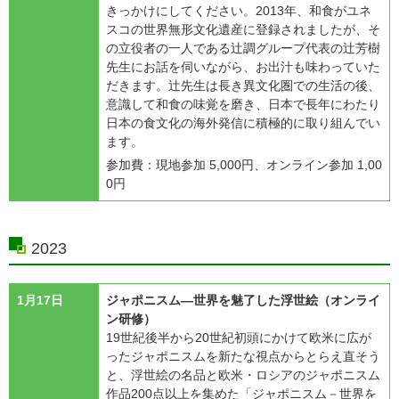
きっかけにしてください。2013年、和食がユネ
スコの世界無形文化遺産に登録されましたが、そ
の立役者の一人である辻調グループ代表の辻芳樹
先生にお話を伺いながら、お出汁も味わっていた
だきます。辻先生は長き異文化圏での生活の後、
意識して和食の味覚を磨き、日本で長年にわたり
日本の食文化の海外発信に積極的に取り組んでい
ます。
参加費：現地参加 5,000円、オンライン参加 1,00
0円
2023
1月17日
ジャポニスム―世界を魅了した浮世絵（オンライ
ン研修）
19世紀後半から20世紀初頭にかけて欧米に広が
ったジャポニスムを新たな視点からとらえ直そう
と、浮世絵の名品と欧米・ロシアのジャポニスム
作品200点以上を集めた「ジャポニスム－世界を