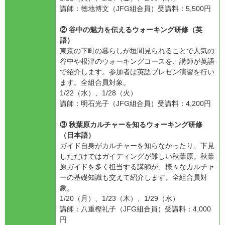
講師：徳地博文（JFG組合員）受講料：5,500円
② 谷中の魅力を伝えるウォーキング研修（英
語）
東京の下町の暮らしが垣間見られることで人気の
谷中や根津のウォーキングコースを、講師が英語
で紹介します。参加者は英語プレゼン演習を行い
ます。全組合員対象。
1/22（水）、1/28（火）
講師：明石光子（JFG組合員）受講料：4,200円
③ 秋葉原カルチャーを知るウォーキング研修
（日本語）
ガイド自身がカルチャーを知らなかったり、下見
しただけではガイディングが難しい秋葉原。秋葉
原ガイドを多く担当する講師が、様々なカルチャ
ーの基礎知識も交えて紹介します。全組合員対
象。
1/20（月）、1/23（木）、1/29（水）
講師：八重樫礼子（JFG組合員）受講料：4,000
円