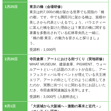
1月25日
東京の橋（会場研修）
東京は約7,000の橋が架かる世界でも屈指の「橋
の都」です。中でも隅田川に架かる橋は、規模や
美しさから代表といえるでしょう。バラエティー
に富んだ橋を架けた理由とは？東京の橋に関する
著書を多数出されている紅林章央氏と一緒に、
「橋の都 東京」の魅力を皆さんと探りましょ
う。
受講料：1,000円
2月20日
寺田倉庫：アートにおける街づくり（実地研修）
WHAT MUSEUM、建築倉庫、PIGMENT、ウォー
ルアートといった話題のスポットが点在し、アー
トフェスティバル等イベントが増えている天王洲
エリア。アートの街としてどのように成長してき
たのか、実際に街づくりに関わる方にお話しいた
だき、寺田倉庫関連施設を見学します。
受講料：3,000円（入館料含む）
8月1日
「大坂城から大阪城へ－激動の幕末と近代－」