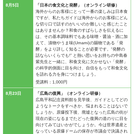
8月5日
「日本の食文化と発酵」（オンライン研修）
海外からのお客様にとって一番の楽しみは日本食
ですが、私たちガイドは海外からのお客様にどん
な切り口で話すのがいいのか難しいと感じたこと
はありませんか？和食のすばらしさを伝えるに
は、その基本調味料でもある味噌・醤油・酒に加
えて、漬物やうま味(Umami)の賜物である「発
酵」をより詳しく知ることが必要です。“発酵の
話ならいくらでも!” と熱い思いをお持ちの中島春
紫先生と一緒に、和食文化に欠かせない「発酵」
の科学的側面に目を向け、自信をもって和食文化
を語れる力を身につけましょう。
受講料：1,000円
8月23日
「広島の復興」（オンライン研修）
広島平和記念資料館を見学後、ガイドとしてどの
ようなトークをすべきか、悩まれることはないで
しょうか。原爆投下後、廃墟となった広島の街が
現在の姿になるまでたどった復興の道のりに目を
向けてみてはいかがでしょうか。今は世界遺産と
なっている原爆ドームの保存が市議会で決議され