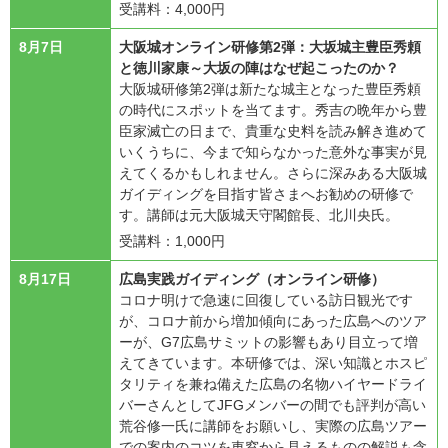
受講料：4,000円
8月7日
大阪城オンライン研修第2弾：大坂城主豊臣秀頼
と徳川家康～大坂の陣はなぜ起こったのか？
大阪城研修第2弾は新たな城主となった豊臣秀頼
の時代にスポットを当てます。秀吉の晩年から豊
臣家滅亡の日まで、貴重な史料を読み解き進めて
いくうちに、今まで知らなかった意外な事実が見
えてくるかもしれません。さらに深みある大阪城
ガイディングを目指す皆さまへお勧めの研修で
す。講師は元大阪城天守閣館長、北川央氏。
受講料：1,000円
8月17日
広島実践ガイディング（オンライン研修）
コロナ明けで急速に回復している訪日観光です
が、コロナ前から増加傾向にあった広島へのツア
ーが、G7広島サミットの影響もあり目立って増
えてきています。本研修では、深い知識とホスピ
タリティを兼ね備えた広島の名物ハイヤードライ
バーさんとしてJFGメンバーの間でも評判が高い
荒谷修一氏に講師をお願いし、実際の広島ツアー
での案内のコツを車窓から見えるものの解説も含