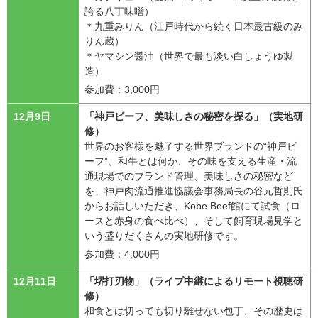
誇る八丁味噌）
＊九重みりん（江戸時代から続く日本最古級のみ
りん蔵）
＊ヤマシン醤油（世界で最も淡い白しょうゆ製
造）
参加費：3,000円
12月9日
「神戸ビーフ、美味しさの秘密を探る」（実地研
修）
世界のお客様を魅了する世界ブランドの“神戸ビ
ーフ”、和牛とは何か、その味を支える生産・流
通現場でのブランド管理、美味しさの秘密など
を、神戸肉流通推進協議会事務局長の谷元哲則氏
からお話しいただき、Kobe Beef館にて試食（ロ
ースと赤身の食べ比べ）、そして飼育現場見学と
いう盛りだくさんの実地研修です。
参加費：4,000円
12月11日
「堺打刃物」（ライブ中継によるリモート視聴研
修）
和食とは切っても切り離せない包丁、その歴史は