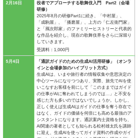
2月16日
役者でアプローチする歌舞伎入門 Part2（会場
研修）
2025年8月の研修Part1に続き、「中村屋」、
「成駒屋」、「播磨屋」、上方の「仁左衛門家」
と「鴈次郎家」のファミリーヒストリーと代表的
な作品を紹介し、現在の歌舞伎界をさらに深堀り
していきます。
受講料：1,000円
5月4日
「通訳ガイドのための生成AI活用研修」（オンラ
インと会場参加のハイブリット方式）
生成AIは、いまや旅行者の情報収集や意思決定の
中心ツールになりつつあり、実際、旅先でAIを使
いこなすお客様を前にして「このままではガイド
の仕事がAIに奪われてしまうのでは…」と不安を
感じた方も多いのではないでしょうか。しかし、
正しく使えば生成AIはガイドの仕事を奪う存在で
はなく、ガイドの価値を何倍にも高める最強のア
シスタントになります。通訳案内士資格を持ち、
AI関連の著者としても知られる松村雄太氏を講師
に迎え、生成AIを使ってガイド資料の作成やガイ