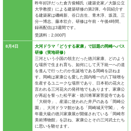
昨年好評だった倉方俊輔氏（建築史家／大阪公立
大学教授）による建築研修の第2弾。今回紹介す
る建築家は磯崎新、谷口吉生、青木淳、坂茂、三
分一博志、藤本壮介。研修は午前・午後4時間、
録画配信は3週間です。
受講料：2,000円
8月4日
大河ドラマ「どうする家康」で話題の岡崎へバス
研修（実地研修）
三河という小国の領主だった徳川家康、どのよう
な場所で生まれ育ち、如何にして天下統一への道
を進んで行ったのか生誕地である岡崎を訪ねま
す。岡崎は家康公も愛した国内唯一の八丁味噌を
生産するユニークな場所であり、日本初の花火と
言われる三河花火の発祥地でもあります。家康公
が再起を誓った松平家・徳川将軍家菩提寺である
「大樹寺」、産湯に使われた井戸のある「岡崎公
園」、大河ドラマ館がある「岡崎城天守閣」、今
年最大級の徳川家康展が開催されている「岡崎市
美術博物館」を訪ね、家康公とその三河武士たち
に思いを馳せます。