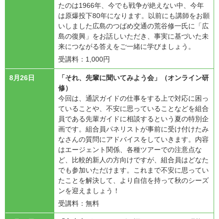
たのは1966年、今でも戦争が絶えない中、今年
は原爆投下80年になります。以前にも講師をお願
いしました広島のつばめ交通の荒谷修一氏に「広
島の復興」をお話しいただき、事実に基づいた未
来につながる答えをご一緒に学びましょう。
受講料：1,000円
8月26日
「それ、先輩に聞いてみよう会」（オンライン研
修）
今回は、通訳ガイドの仕事をする上で対応に困っ
ていることや、不安に思っていることなどを組合
員である先輩ガイドに相談するという夏の特別企
画です。組合員パネリストが事前に受け付けたみ
なさんの質問にアドバイスをしていきます。内容
はエージェント関係、各種ツアーでの注意点な
ど、比較的新人の方向けですが、組合員はどなた
でも参加いただけます。これまで不安に思ってい
たことを解決して、より自信を持って秋のシーズ
ンを迎えましょう！
受講料：無料