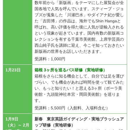
数年前から「新版画」をテーマにした展覧会が全
国各地で人気を呼んでいます。スティーブ・ジョ
ブズが蒐集した「川瀬巴水」やダイアナ妃が愛し
た「吉田博」の作品は、海外でもShin Hangaと
呼ばれ、高い評価を得た後に人気が逆輸入される
という現象が起きています。国内有数の新版画コ
レクションを有する千葉市美術館、上席学芸員の
西山純子氏を講師に迎え、今こそ知っておきたい
新版画の世界をお話しいただきます。
受講料：1,000円
1月23日
箱根 3ヶ所を巡るバス研修（実地研修）
箱根をさらに知る機会として、自分では足を運び
づらい、でも機会があれば時間を使って観てみた
い、もっと知りたい！と思える3ヶ所（ポーラ美
術館・九頭龍神社本宮・岡田美術館）を巡りま
す。
受講料：5,500円（入館料、入場料含む）
1月9日
新春 東京英語ガイディング・実地ブラッシュア
（火）～ 2月
ップ研修（実地研修）