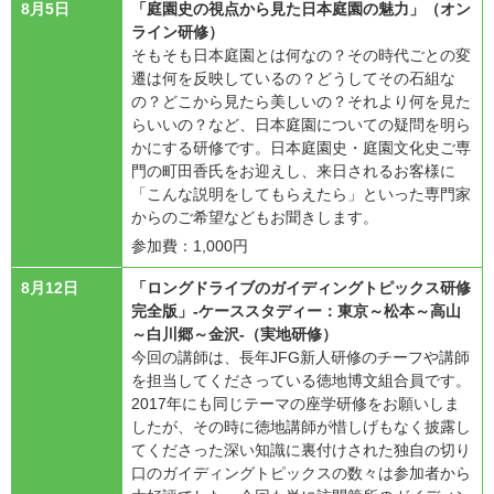
8月5日
「庭園史の視点から見た日本庭園の魅力」（オン
ライン研修）
そもそも日本庭園とは何なの？その時代ごとの変
遷は何を反映しているの？どうしてその石組な
の？どこから見たら美しいの？それより何を見た
らいいの？など、日本庭園についての疑問を明ら
かにする研修です。日本庭園史・庭園文化史ご専
門の町田香氏をお迎えし、来日されるお客様に
「こんな説明をしてもらえたら」といった専門家
からのご希望などもお聞きします。
参加費：1,000円
8月12日
「ロングドライブのガイディングトピックス研修
完全版」-ケーススタディー：東京～松本～高山
～白川郷～金沢-（実地研修）
今回の講師は、長年JFG新人研修のチーフや講師
を担当してくださっている徳地博文組合員です。
2017年にも同じテーマの座学研修をお願いしま
したが、その時に徳地講師が惜しげもなく披露し
てくださった深い知識に裏付けされた独自の切り
口のガイディングトピックスの数々は参加者から