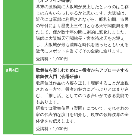
（オンライン研修）
幕末の激動期に大坂城が炎上したというのはご存
じの方もいらっしゃるかと思います。大阪城は、
近代には軍部に利用されながら、昭和初期、市民
の寄付により歴史上三代目となる天守閣復興を果
たして、僅か数十年の間に劇的に変化しました。
講師に大阪城天守閣館長・宮本裕次氏をお迎え
し、大阪城が最も濃厚な時代を送ったともいえる
近代にスポットを当ててその全貌に迫ります。
受講料：1,000円
8月4日
歌舞伎を楽しむために～役者からアプローチする
歌舞伎入門（会場研修）
歌舞伎は作品の内容を正しく理解することが重視
される一方で、役者の魅力にどっぷりとはまり込
む、「推し活」としてのつき合いができる芸能で
もあります。
研修では歌舞伎界（梨園）について、それぞれの
家の代表的な演目を紹介し、現在の歌舞伎界の全
体像をお伝えします。
受講料：1,000円