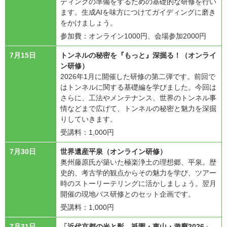
ディングの準備をするための基礎的な研修を行い
ます。生成AIを味方につけてガイディングに磨き
をかけましょう。
参加費：オンライン1000円、会場参加2000円
7月15日
トンネルの秘密を『もっと』深掘る！（オンライ
ン研修）
2026年1月に開催した研修の第二弾です。前回で
はトンネルに関する基礎編を学びました。今回は
さらに、工法やメンテナンス、世界のトンネル事
情などまで広げて、トンネルの秘密と魅力を深掘
りしていきます。
受講料：1,000円
7月30日
世界遺産平泉（オンライン研修）
奥州藤原氏が築いた極楽浄土の理想郷、平泉。歴
史的、考古学的観点からその魅力を学び、ツアー
時のストーリーテリングに活かしましょう。翌月
開催の現地バス研修とのセット企画です。
受講料：1,000円
7月31日
「近代京都の光と影―祇園・東山・遊廓2026」