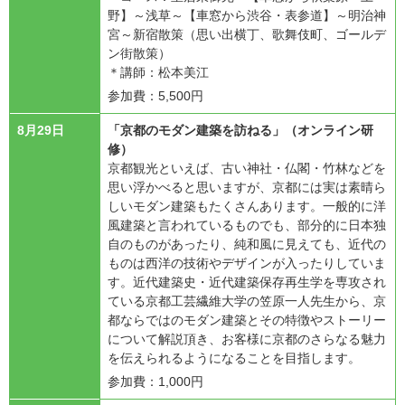
野】～浅草～【車窓から渋谷・表参道】～明治神
宮～新宿散策（思い出横丁、歌舞伎町、ゴールデ
ン街散策）
＊講師：松本美江
参加費：5,500円
8月29日
「京都のモダン建築を訪ねる」（オンライン研
修）
京都観光といえば、古い神社・仏閣・竹林などを
思い浮かべると思いますが、京都には実は素晴ら
しいモダン建築もたくさんあります。一般的に洋
風建築と言われているものでも、部分的に日本独
自のものがあったり、純和風に見えても、近代の
ものは西洋の技術やデザインが入ったりしていま
す。近代建築史・近代建築保存再生学を専攻され
ている京都工芸繊維大学の笠原一人先生から、京
都ならではのモダン建築とその特徴やストーリー
について解説頂き、お客様に京都のさらなる魅力
を伝えられるようになることを目指します。
参加費：1,000円