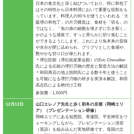
日本の食文化と深く結びついており、特に和包丁
はその特性から日本料理において重要な役割をも
っています。料理人の90％が使うといわれる「大
阪堺の和包丁」の片刃構造は、食材を「切る」の
ではなく、「魚の身の細胞を壊さずに引き裂く」
かのような感覚で、すっと滑らかに切り進むこと
ができるようにします。これにより魚本来の旨味
や水分が閉じ込められ、プリプリとした食感や、
艶やかな切り口が保たれます。
＊堺伝匠館（堺伝統産業会館）のEric Chevallier
氏による伝統の堺打刃物の歴史と製造方法の解説
＊和田商店の池上悦郎氏による数十年と使うこと
も可能になる堺打刃物の研ぎを実演＆解説、和田
高志氏による柄付け工程
参加費：1,500円
12月12日
山口エレノア先生と歩く初冬の京都（岡崎エリ
ア）（プレゼンテーション研修）
岡崎エリアにある知恩院、青蓮院、平安神宮をウ
ォーキングしながら、プレゼンテーション演習
（英語）を組み込んだ実地研修です。母国の文