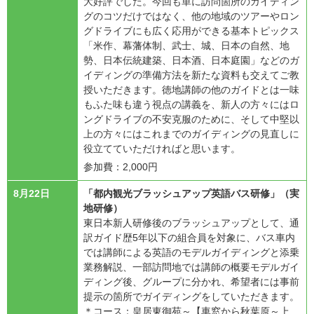
大好評でした。今回も単に訪問箇所のガイディン
グのコツだけではなく、他の地域のツアーやロン
グドライブにも広く応用ができる基本トピックス
「米作、幕藩体制、武士、城、日本の自然、地
勢、日本伝統建築、日本酒、日本庭園」などのガ
イディングの準備方法を新たな資料も交えてご教
授いただきます。徳地講師の他のガイドとは一味
もふた味も違う視点の講義を、新人の方々にはロ
ングドライブの不安克服のために、そして中堅以
上の方々にはこれまでのガイディングの見直しに
役立てていただければと思います。
参加費：2,000円
8月22日
「都内観光ブラッシュアップ英語バス研修」（実
地研修）
東日本新人研修後のブラッシュアップとして、通
訳ガイド歴5年以下の組合員を対象に、バス車内
では講師による英語のモデルガイディングと添乗
業務解説、一部訪問地では講師の概要モデルガイ
ディング後、グループに分かれ、希望者には事前
提示の箇所でガイディングをしていただきます。
＊コース：皇居東御苑～【車窓から秋葉原～上