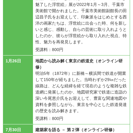
魅了した浮世絵」展が2022年1月～3月、千葉市
美術館で開かれました。千葉市美術館副館長の田
辺昌子氏をお迎えして、印象派をはじめとする西
洋の画家たちは、浮世絵に出会った時、何を新し
いと感じ、感動し、自らの芸術に取り入れようと
したのか、彼らが浮世絵から取り入れた視点、特
性、魅力を再発見します。
受講料：800円
1月26日
地図から読み解く東京の鉄道史（オンライン研
修）
明治5年（1872年）に新橋～横浜間で鉄道が開業
して150年が経ちました。当時わずか29㎞だった
線路は、どんな経緯を経て現在のような複雑な鉄
道網に発展したのか、地図研究家で鉄道に造詣の
深い今尾恵介氏をお迎えして、豊富な関連地図や
資料を参照しながら、東京を中心とした鉄道発達
の歴史を読み解きます。
受講料：800円
7月30日
建築家を語る － 第２弾（オンライン研修）