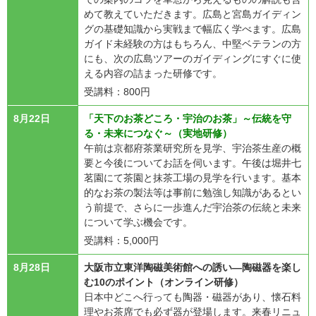
めて教えていただきます。広島と宮島ガイディン
グの基礎知識から実戦まで幅広く学べます。広島
ガイド未経験の方はもちろん、中堅ベテランの方
にも、次の広島ツアーのガイディングにすぐに使
える内容の詰まった研修です。
受講料：800円
8月22日
「天下のお茶どころ・宇治のお茶」～伝統を守
る・未来につなぐ～（実地研修）
午前は京都府茶業研究所を見学、宇治茶生産の概
要と今後についてお話を伺います。午後は堀井七
茗園にて茶園と抹茶工場の見学を行います。基本
的なお茶の製法等は事前に勉強し知識があるとい
う前提で、さらに一歩進んだ宇治茶の伝統と未来
について学ぶ機会です。
受講料：5,000円
8月28日
大阪市立東洋陶磁美術館への誘い―陶磁器を楽し
む10のポイント（オンライン研修）
日本中どこへ行っても陶器・磁器があり、懐石料
理やお茶席でも必ず器が登場します。来春リニュ