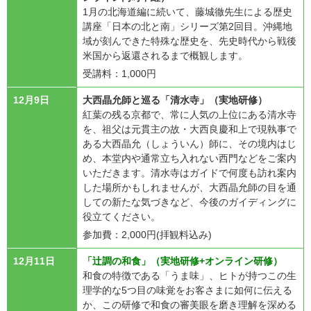
1月の北海道編に続いて、藤城徹先生による歴史
講座「日本の北と南」シリーズ第2回目。沖縄地
域が刻んできた特殊な歴史を、先史時代から戦後
米国から返還されるまで概観します。
受講料：1,000円
12月9日
大西晶允師と巡る「清水寺」（実地研修）
紅葉の残る京都で、常に人気の上位にある清水寺
を、祖父は元貫主の故・大西良慶和上で現執事で
ある大西晶允（しょういん）師に、その境内はじ
め、本堂内や通常立ち入れない西門などをご案内
いただきます。清水寺はガイドで何度も訪れ案内
した場所かもしれませんが、大西晶允師の目を通
しての新たな気づきなど、今後のガイディングに
役立てください。
参加費：2,000円(拝観料込み)
12月11日
「辻調の和食」（実地研修+オンライン研修）
和食の特徴である「うま味」、ヒトが持つこの生
理学的な5つ目の味覚をお客さまに如何に伝える
か、この研修で和食の審美眼を磨き理解を深める