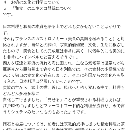
４．お椀の文化と科学について
５．「和食」のユネスコ登録について
です。
日本料理と和食の本質を語る上でどれも欠かせないことばかりで
す。
それはフランスのガストロノミー（美食の真髄を極めること）と対
比されますが、自然との調和、宗教的価値観、文化、生活に根ざし
たもので、美食としての完成度は非常に高く、民俗学的にも美的に
も非常にハイレベルだと言えるそうです。
四方を暖流と寒流の流れる海に囲まれ、主なる気候帯は温帯ながら
亜寒帯から亜熱帯まで存する日本列島では、その食材の多様性で古
来より独自の食文化が存在しました。そこに外国からの文化をも取
り入れ、日本料理は発展していったのです。
貴族の世から、武士の世、近代、現代へと移り変わる中で、料理も
どんどん多種多様に
変化して行きました。「見せる」ことが重視される料理もあれば、
江戸時代にはすしなどファーストフード的な料理が流行り、今で言
うミシュランみたいなものもあったようです。
懐石と会席については、前者には宗教的戒律に従った精進料理と茶