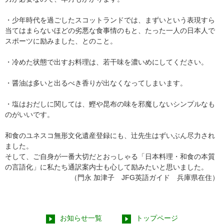
・少年時代を過ごしたスコットランドでは、まずいという表現すら
当てはまらないほどの劣悪な食事情のもと、たった一人の日本人で
スポーツに励みました、とのこと。
・冷めた状態で出すお料理は、若干味を濃いめにしてください。
・醤油は多いと出るべき香りが出なくなってしまいます。
・塩はおだしに関しては、鰹や昆布の味を邪魔しないシンプルなも
のがいいです。
和食のユネスコ無形文化遺産登録にも、辻先生はずいぶん尽力され
ました。
そして、ご自身が一番大切だとおっしゃる「日本料理・和食の本質
の言語化」に私たち通訳案内士も心して励みたいと思いました。
（門永 加津子 JFG英語ガイド 兵庫県在住）
お知らせ一覧
トップページ