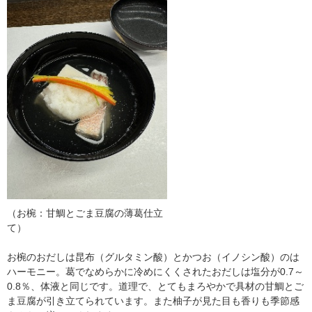
（お椀：甘鯛とごま豆腐の薄葛仕立
て）
お椀のおだしは昆布（グルタミン酸）とかつお（イノシン酸）のは
ハーモニー。葛でなめらかに冷めにくくされたおだしは塩分が0.7～
0.8％、体液と同じです。道理で、とてもまろやかで具材の甘鯛とご
ま豆腐が引き立てられています。また柚子が見た目も香りも季節感