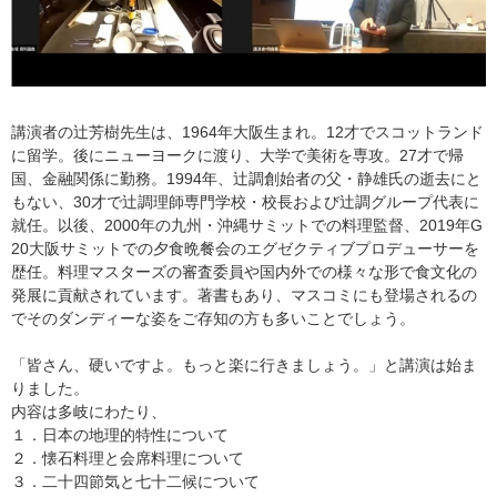
講演者の辻芳樹先生は、1964年大阪生まれ。12才でスコットランド
に留学。後にニューヨークに渡り、大学で美術を専攻。27才で帰
国、金融関係に勤務。1994年、辻調創始者の父・静雄氏の逝去にと
もない、30才で辻調理師専門学校・校長および辻調グループ代表に
就任。以後、2000年の九州・沖縄サミットでの料理監督、2019年G
20大阪サミットでの夕食晩餐会のエグゼクティブプロデューサーを
歴任。料理マスターズの審査委員や国内外での様々な形で食文化の
発展に貢献されています。著書もあり、マスコミにも登場されるの
でそのダンディーな姿をご存知の方も多いことでしょう。
「皆さん、硬いですよ。もっと楽に行きましょう。」と講演は始ま
りました。
内容は多岐にわたり、
１．日本の地理的特性について
２．懐石料理と会席料理について
３．二十四節気と七十二候について