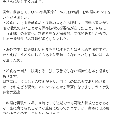
をさらに増してくれます。
実食に前後して、Q＆Aや英国滞在中のこぼれ話、お料理のヒントを
いただきました。
・和食における発酵食品の役割の大きさの理由は、四季の違いが明
確で湿気の多いことから保存技術の必要性があったこと、さらに
「うま味」の食文化、精進料理など宗教的、文化的必要性からで、
世界一発酵食品の種類が多くなりました。
・海外で本当に美味しい和食を再現することはきわめて困難です。
たとえば、うどんにしてもあまり美味しくなかったりするのは、水
が違うため。
・和食を外国人に説明するには、宗教ではない精神性を示す必要が
あります。
日本には「うつし」の技術があり、同じものに忠実であり続ける
が、それをどう現代にアレンジするかが重要になります。例：伊勢
神宮の遷宮
・料理は再現の世界。今時はごく短期での寿司職人養成などがある
が、誰に育てられるか？が重要になってきます。が、実際には応用
力が必要なので、年月もかかります。