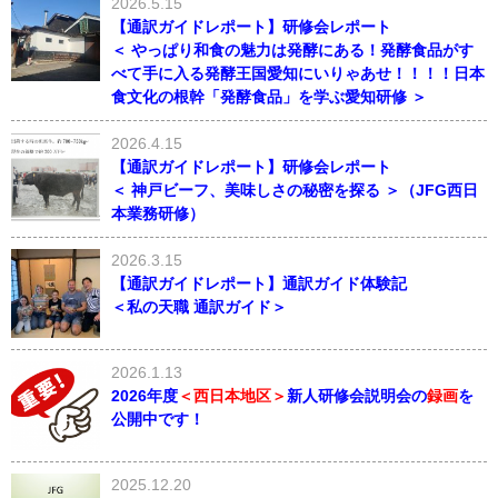
2026.5.15
【通訳ガイドレポート】研修会レポート
＜ やっぱり和食の魅力は発酵にある！発酵食品がす
べて手に入る発酵王国愛知にいりゃあせ！！！！日本
食文化の根幹「発酵食品」を学ぶ愛知研修 ＞
2026.4.15
【通訳ガイドレポート】研修会レポート
＜ 神戸ビーフ、美味しさの秘密を探る ＞（JFG西日
本業務研修）
2026.3.15
【通訳ガイドレポート】通訳ガイド体験記
＜私の天職 通訳ガイド＞
2026.1.13
2026年度
＜西日本地区＞
新人研修会説明会の
録画
を
公開中です！
2025.12.20