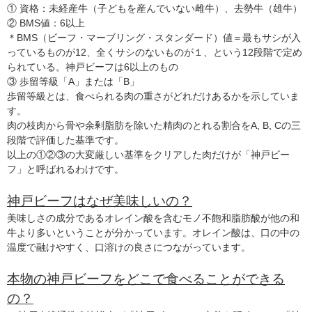
① 資格：未経産牛（子どもを産んでいない雌牛）、去勢牛（雄牛）
② BMS値：6以上
＊BMS（ビーフ・マーブリング・スタンダード）値＝最もサシが入
っているものが12、全くサシのないものが１、という12段階で定め
られている。神戸ビーフは6以上のもの
③ 歩留等級「A」または「B」
歩留等級とは、食べられる肉の重さがどれだけあるかを示していま
す。
肉の枝肉から骨や余剰脂肪を除いた精肉のとれる割合をA, B, Cの三
段階で評価した基準です。
以上の①②③の大変厳しい基準をクリアした肉だけが「神戸ビー
フ」と呼ばれるわけです。
神戸ビーフはなぜ美味しいの？
美味しさの成分であるオレイン酸を含むモノ不飽和脂肪酸が他の和
牛より多いということが分かっています。オレイン酸は、口の中の
温度で融けやすく、口溶けの良さにつながっています。
本物の神戸ビーフをどこで食べることができる
の？