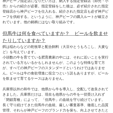
神戸ビーフ指定店になりたい方は、納入する指定登録店（卸売・小
売）からの紹介が必要。指定登録をした後は、必ず紹介された指定
登録店から神戸ビーフを仕入れる。紹介された指定店も必ず神戸ビ
ーフを供給する。というように、神戸ビーフの購入ルートが確立さ
れています。他の銘柄にはない取り組みです。
但馬牛は何を食べていますか？ ビールを飲ませ
たりしていますか？
餌は稲わらなどの乾牧草と配合飼料（大豆やとうもろこし、大麦な
ど）を与えています。
小頭数の牛を育てている肥育農家の中には、それに近いことを実行
されている方もいるかもしれませんが、このような特殊な育て方
が、すべての神戸ビーフのスタンダードというわけではありませ
ん。ビールは牛の食欲増進に役立つという説もありますが、ビール
を飲ませて育てるケースはありません。
兵庫県以外の和牛では、他県から牛を導入し、交配して改良されて
きました。兵庫県だけは、現在も他県からの牛を一切受け入れず
「閉鎖育種」によって、「但馬牛」の血統を守り続けています。
長く守り続けてきた但馬牛の血統、厳しい審査基準、徹底した品質
管理、それらが神戸ビーフのブランド力を保ち、向上させてきたと