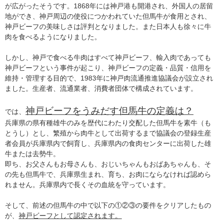
が広がったそうです。1868年には神戸港も開港され、外国人の居留
地ができ、神戸周辺の使役につかわれていた但馬牛が食用とされ、
神戸ビーフの美味しさは評判となりました。また日本人も徐々に牛
肉を食べるようになりました。
しかし、神戸で食べる牛肉はすべて神戸ビーフ、輸入肉であっても
神戸ビーフという事件が起こり、神戸ビーフの定義・品質・信用を
維持・管理する目的で、1983年に神戸肉流通推進協議会が設立され
ました。生産者、流通業者、消費者団体で構成されています。
神戸ビーフをうみだす但馬牛の定義は？
では、
兵庫県の県有種雄牛のみを歴代にわたり交配した但馬牛を素牛（も
とうし）とし、繁殖から肉牛として出荷するまで協議会の登録生産
者会員が兵庫県内で飼育し、兵庫県内の食肉センターに出荷した雄
牛または去勢牛。
即ち、お父さんもお母さんも、おじいちゃんもおばあちゃんも、そ
の先も但馬牛で、兵庫県生まれ、育ち、お肉にならなければ認めら
れません。兵庫県内で長くその血統を守っています。
そして、前述の但馬牛の中で以下の①②③の要件をクリアしたもの
が、
神戸ビーフとして認定されます。