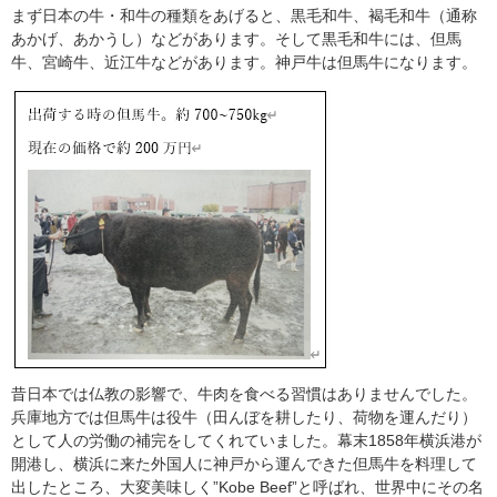
まず日本の牛・和牛の種類をあげると、黒毛和牛、褐毛和牛（通称
あかげ、あかうし）などがあります。そして黒毛和牛には、但馬
牛、宮崎牛、近江牛などがあります。神戸牛は但馬牛になります。
昔日本では仏教の影響で、牛肉を食べる習慣はありませんでした。
兵庫地方では但馬牛は役牛（田んぼを耕したり、荷物を運んだり）
として人の労働の補完をしてくれていました。幕末1858年横浜港が
開港し、横浜に来た外国人に神戸から運んできた但馬牛を料理して
出したところ、大変美味しく”Kobe Beef”と呼ばれ、世界中にその名