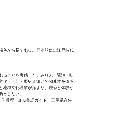
褐色が特長である。歴史的には江戸時代
あることを実感した。みりん・醤油・味
文化・工芸・歴史資源との関連性を体感
と地域文化理解が深まり、理論と体験が
助としたい。
爪 眞理 JFG英語ガイド 三重県在住）