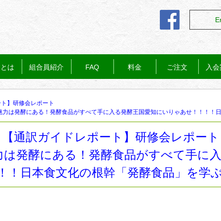
E
ドとは
組合員紹介
FAQ
料金
ご注文
入会
ート】研修会レポート
魅力は発酵にある！発酵食品がすべて手に入る発酵王国愛知にいりゃあせ！！！！日
【通訳ガイドレポート】研修会レポート
力は発酵にある！発酵食品がすべて手に
！！日本食文化の根幹「発酵食品」を学ぶ