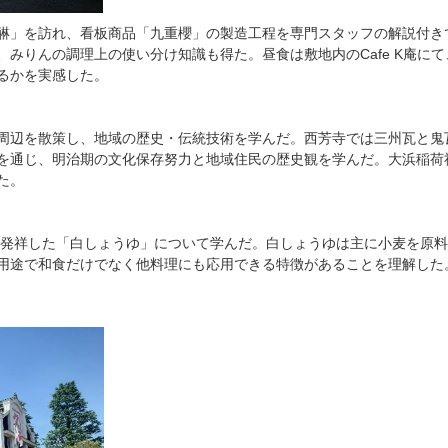
醂」を訪れ、看板商品「九重櫻」の製造工程を専門スタッフの解説付き
みりんの調理上の使い分け知識も得た。昼食は敷地内のCafe K庵に
るかを実感した。
周辺を散策し、地域の歴史・伝統技術を学んだ。西芳寺では三州瓦と鬼
を通じ、明治期の文化保存努力と地域住民の歴史観を学んだ。大浜稲荷
た。
南で発祥した「白しょうゆ」について学んだ。白しょうゆは主に小麦を原
用途で和食だけでなく他料理にも応用できる特徴があることを理解した