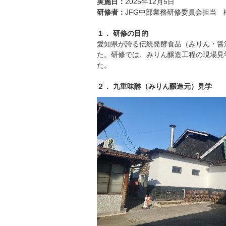
実施日：
2025年12月5日
研修者：
JFG中部業務研修委員会担当
１． 研修の目的
愛知県が誇る伝統発酵食品（みりん・醤
た。研修では、みりん醸造工程の現場見
た。
２． 九重味醂（みりん醸造元）見学