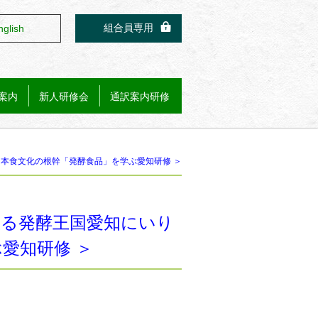
組合員専用
nglish
案内
新人研修会
通訳案内研修
本食文化の根幹「発酵食品」を学ぶ愛知研修 ＞
入る発酵王国愛知にいり
愛知研修 ＞