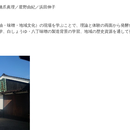
 橋爪眞理／星野由紀／浜田伸子
油・味噌・地域文化）の現場を学ぶことで、理論と体験の両面から発酵
学、白しょうゆ・八丁味噌の製造背景の学習、地域の歴史資源を通して